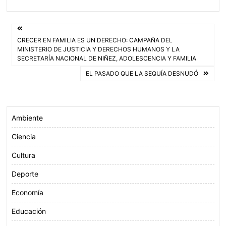
c
i
a
a
e
t
t
i
Navegación
b
t
s
l
CRECER EN FAMILIA ES UN DERECHO: CAMPAÑA DEL
o
e
A
de
MINISTERIO DE JUSTICIA Y DERECHOS HUMANOS Y LA
o
r
p
SECRETARÍA NACIONAL DE NIÑEZ, ADOLESCENCIA Y FAMILIA
entradas
k
p
EL PASADO QUE LA SEQUÍA DESNUDÓ
Ambiente
Ciencia
Cultura
Deporte
Economía
Educación