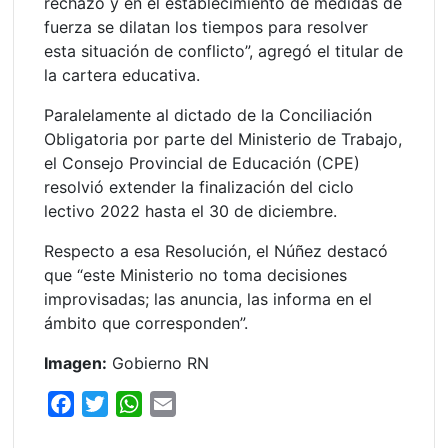
rechazo y en el establecimiento de medidas de
fuerza se dilatan los tiempos para resolver
esta situación de conflicto”, agregó el titular de
la cartera educativa.
Paralelamente al dictado de la Conciliación
Obligatoria por parte del Ministerio de Trabajo,
el Consejo Provincial de Educación (CPE)
resolvió extender la finalización del ciclo
lectivo 2022 hasta el 30 de diciembre.
Respecto a esa Resolución, el Núñez destacó
que “este Ministerio no toma decisiones
improvisadas; las anuncia, las informa en el
ámbito que corresponden”.
Imagen:
Gobierno RN
F
T
W
E
a
w
h
m