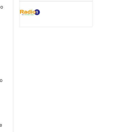
lo
o
a
e