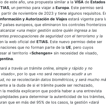
io de este año, una propuesta similar a la
VISA
de
Estados
ETIAS
, un permiso para viajar a
Europa
. Este permiso será
a partir de noviembre de 2023 y tiene algunos requisitos. E
Información y Autorización de Viajes
estará vigente para l
7 países europeos, que eliminaron los controles fronterizo
s alcanzar
«una mejor gestión sobre quién ingresa a las
ientes preocupaciones de seguridad con el terrorismo y la
en la web oficial del
ETIAS.
Este nuevo permiso debe ser
3 naciones que no forman parte de la
UE
, pero cuyos
ar al territorio «
Schengen»
sin necesidad de visado,
gentina
.
hará a través un trámite online, simple y rápido y no
l visado»
, por lo que
«no será necesario acudir a un
tud, no se recolectarán datos biométricos, y será mucho m
rente a la duda de si el trámite puede ser rechazado,
 la medida explicaron que podría haber a una entrevista
lejidades para determinar la autenticidad de los trámites,
uran que en más del 95% de los casos, la gestión
«dará