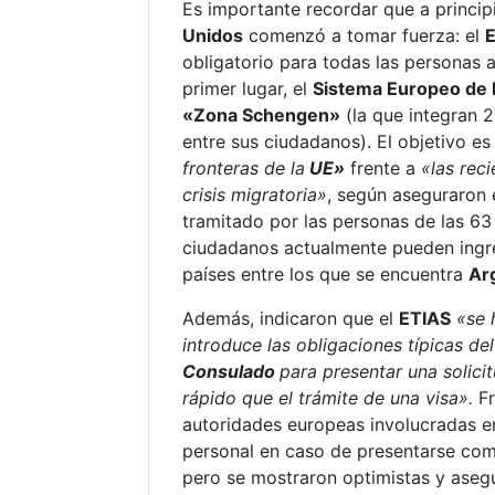
Es importante recordar que a princip
Unidos
comenzó a tomar fuerza: el
obligatorio para todas las personas 
primer lugar, el
Sistema Europeo de 
«Zona Schengen»
(la que integran 2
entre sus ciudadanos). El objetivo e
fronteras de la
UE»
frente a
«las rec
crisis migratoria»
, según aseguraron 
tramitado por las personas de las 6
ciudadanos actualmente pueden ingres
países entre los que se encuentra
Ar
Además, indicaron que el
ETIAS
«se 
introduce las obligaciones típicas de
Consulado
para presentar una solici
rápido que el trámite de una visa».
F
autoridades europeas involucradas en
personal en caso de presentarse comp
pero se mostraron optimistas y aseg