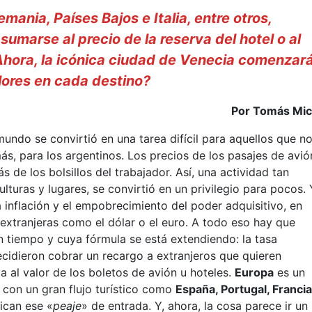
mania, Países Bajos e Italia, entre otros,
sumarse al precio de la reserva del hotel o al
Ahora, la icónica ciudad de Venecia comenzar
alores en cada destino?
Por Tomás Mic
 mundo se convirtió en una tarea difícil para aquellos que n
s, para los argentinos. Los precios de los pasajes de avió
 de los bolsillos del trabajador. Así, una actividad tan
turas y lugares, se convirtió en un privilegio para pocos. 
a inflación y el empobrecimiento del poder adquisitivo, en
 extranjeras como el dólar o el euro. A todo eso hay que
 tiempo y cuya fórmula se está extendiendo: la tasa
decidieron cobrar un recargo a extranjeros que quieren
ca al valor de los boletos de avión u hoteles.
Europa
es un
 con un gran flujo turístico como
España, Portugal, Francia
lican ese «
peaje
» de entrada. Y, ahora, la cosa parece ir un