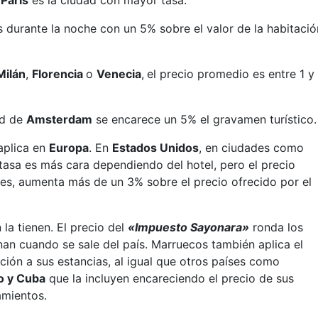
.
París
es la ciudad con mayor tasa.
as durante la noche con un 5% sobre el valor de la habitació
Milán
,
Florencia
o
Venecia
,
el precio promedio es entre 1 y
ad de
Amsterdam
se encarece un 5% el gravamen turístico.
aplica en
Europa
. En
Estados Unidos
, en ciudades como
 tasa es más cara dependiendo del hotel, pero el precio
es, aumenta más de un 3% sobre el precio ofrecido por el
la tienen. El precio del
«Impuesto Sayonara»
ronda los
nan cuando se sale del país. Marruecos también aplica el
ción a sus estancias, al igual que otros países como
o y Cuba
que la incluyen encareciendo el precio de sus
amientos.