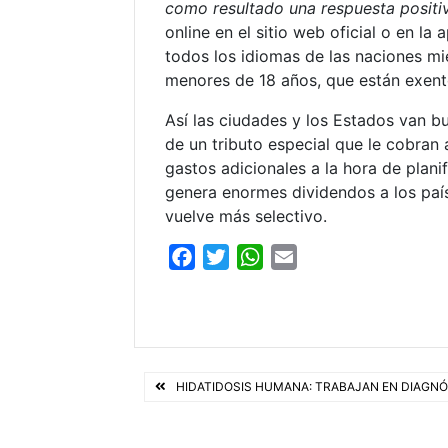
como resultado una respuesta posit
online en el sitio web oficial o en la
todos los idiomas de las naciones mi
menores de 18 años, que están exent
Así las ciudades y los Estados van 
de un tributo especial que le cobran 
gastos adicionales a la hora de planif
genera enormes dividendos a los país
vuelve más selectivo.
F
T
W
E
a
w
h
m
c
i
a
a
e
t
t
i
b
t
s
l
Navegación
o
e
A
HIDATIDOSIS HUMANA: TRABAJAN EN DIAGN
o
r
p
de
k
p