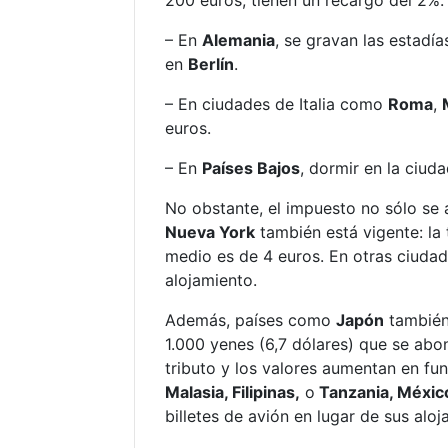
200 euros, tienen un recargo del 2%
– En
Alemania
, se gravan las estadí
en
Berlín
.
– En ciudades de Italia como
Roma
,
euros.
– En
Países Bajos
, dormir en la ciud
No obstante, el impuesto no sólo se 
Nueva York
también está vigente: la
medio es de 4 euros. En otras ciudad
alojamiento.
Además, países como
Japón
también 
1.000 yenes (6,7 dólares) que se abo
tributo y los valores aumentan en fun
Malasia, Filipinas,
o
Tanzania, Méxic
billetes de avión en lugar de sus aloj