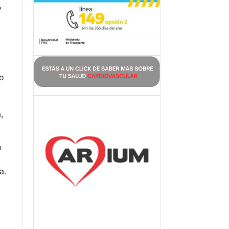
e
vo
,
n
a.