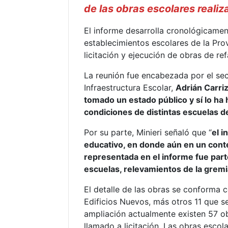
de las obras escolares reali
El informe desarrolla cronológicament
establecimientos escolares de la Provi
licitación y ejecución de obras de re
La reunión fue encabezada por el se
Infraestructura Escolar,
Adrián Carri
tomado un estado público y sí lo ha 
condiciones de distintas escuelas d
Por su parte, Minieri señaló que “
el i
educativo, en donde aún en un con
representada en el informe fue part
escuelas, relevamientos de la gremia
El detalle de las obras se conforma c
Edificios Nuevos, más otros 11 que s
ampliación actualmente existen 57 o
llamado a licitación. Las obras esco