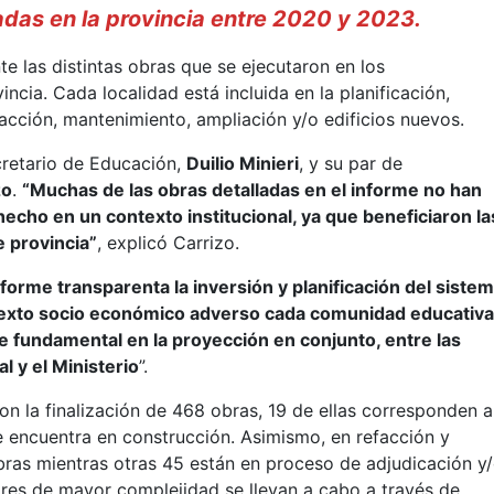
zadas en la provincia entre 2020 y 2023.
e las distintas obras que se ejecutaron en los
ncia. Cada localidad está incluida en la planificación,
facción, mantenimiento, ampliación y/o edificios nuevos.
cretario de Educación,
Duilio Minieri
, y su par de
zo
.
“Muchas de las obras detalladas en el informe no han
hecho en un contexto institucional, ya que beneficiaron la
e provincia”
, explicó Carrizo.
nforme transparenta la inversión y planificación del siste
texto socio económico adverso cada comunidad educativ
e fundamental en la proyección en conjunto, entre las
l y el Ministerio
”.
on la finalización de 468 obras, 19 de ellas corresponden a
e encuentra en construcción. Asimismo, en refacción y
bras mientras otras 45 están en proceso de adjudicación y
lares de mayor complejidad se llevan a cabo a través de