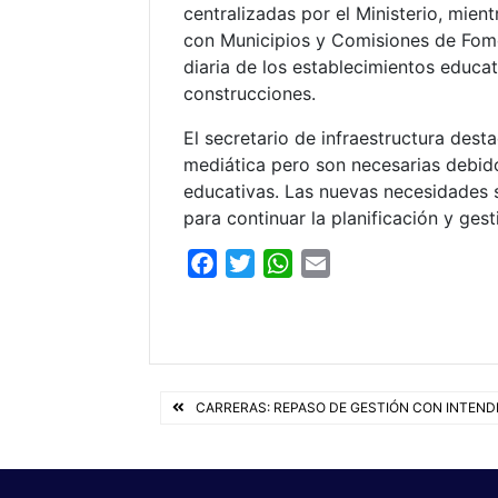
centralizadas por el Ministerio, mien
con Municipios y Comisiones de Fomen
diaria de los establecimientos educa
construcciones.
El secretario de infraestructura des
mediática pero son necesarias debido
educativas. Las nuevas necesidades 
para continuar la planificación y ges
F
T
W
E
a
w
h
m
c
i
a
a
e
t
t
i
b
t
s
l
Navegación
o
e
A
CARRERAS: REPASO DE GESTIÓN CON INTEN
o
r
p
de
k
p
entradas