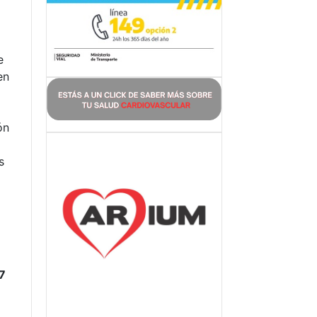
e
en
ón
s
7