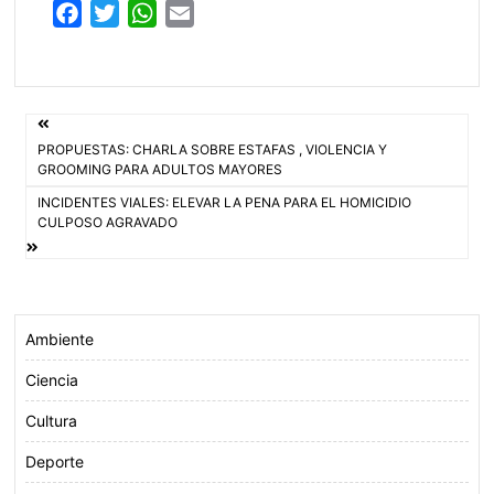
F
T
W
E
a
w
h
m
c
i
a
a
e
t
t
i
Navegación
b
t
s
l
PROPUESTAS: CHARLA SOBRE ESTAFAS , VIOLENCIA Y
o
e
A
de
GROOMING PARA ADULTOS MAYORES
o
r
p
INCIDENTES VIALES: ELEVAR LA PENA PARA EL HOMICIDIO
entradas
k
p
CULPOSO AGRAVADO
Ambiente
Ciencia
Cultura
Deporte