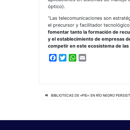
óptico).
“Las telecomunicaciones son estraté
el precursor y facilitador tecnológic
fomentar tanto la formación de rec
y el establecimiento de empresas d
competir en este ecosistema de la
F
T
W
E
a
w
h
m
c
i
a
a
e
t
t
i
b
t
s
l
Navegación
o
e
A
BIBLIOTECAS DE «PIE»: EN RÍO NEGRO PERSI
o
r
p
de
k
p
entradas