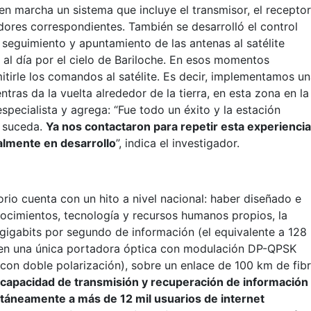
en marcha un sistema que incluye el transmisor, el receptor
adores correspondientes. También se desarrolló el control
 seguimiento y apuntamiento de las antenas al satélite
al día por el cielo de Bariloche. En esos momentos
itirle los comandos al satélite. Es decir, implementamos u
ntras da la vuelta alrededor de la tierra, en esta zona en la
especialista y agrega: “Fue todo un éxito y la estación
o suceda.
Ya nos contactaron para repetir esta experienci
almente en desarrollo
”, indica el investigador.
rio cuenta con un hito a nivel nacional: haber diseñado e
cimientos, tecnología y recursos humanos propios, la
gigabits por segundo de información (el equivalente a 128
 en una única portadora óptica con modulación DP-QPSK
con doble polarización), sobre un enlace de 100 km de fib
 capacidad de transmisión y recuperación de información
ltáneamente a más de 12 mil usuarios de internet