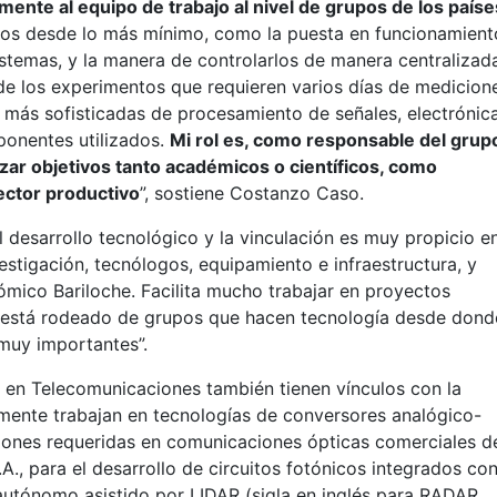
ente al equipo de trabajo al nivel de grupos de los paíse
os desde lo más mínimo, como la puesta en funcionamient
stemas, y la manera de controlarlos de manera centralizad
 de los experimentos que requieren varios días de medicion
s más sofisticadas de procesamiento de señales, electrónic
mponentes utilizados.
Mi rol es, como responsable del grup
izar objetivos tanto académicos o científicos, como
sector productivo
”, sostiene Costanzo Caso.
l desarrollo tecnológico y la vinculación es muy propicio e
stigación, tecnólogos, equipamiento e infraestructura, y
tómico Bariloche. Facilita mucho trabajar en proyectos
se está rodeado de grupos que hacen tecnología desde dond
muy importantes”.
 en Telecomunicaciones también tienen vínculos con la
lmente trabajan en tecnologías de conversores analógico-
aciones requeridas en comunicaciones ópticas comerciales d
., para el desarrollo de circuitos fotónicos integrados co
autónomo asistido por LIDAR (sigla en inglés para RADAR