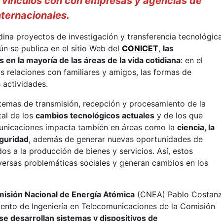
n vínculos con con empresas y agencias de
nternacionales.
dina proyectos de investigación y transferencia tecnológic
ún se publica en el sitio Web del
CONICET
,
las
en la mayoría de las áreas de la vida cotidiana
: en el
las relaciones con familiares y amigos, las formas de
s actividades.
istemas de transmisión, recepción y procesamiento de la
al de los
cambios tecnológicos actuales
y de los que
omunicaciones impacta también en áreas como la
ciencia, la
seguridad
, además de generar nuevas oportunidades de
s a la producción de bienes y servicios. Así, estos
iversas problemáticas sociales y generan cambios en los
isión Nacional de Energía Atómica
(CNEA) Pablo Costan
ento de Ingeniería en Telecomunicaciones de la Comisión
se desarrollan sistemas y dispositivos de