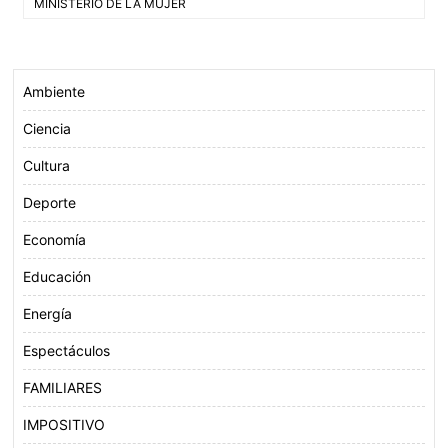
de
MINISTERIO DE LA MUJER
o
e
A
entradas
o
r
p
k
p
Ambiente
Ciencia
Cultura
Deporte
Economía
Educación
Energía
Espectáculos
FAMILIARES
IMPOSITIVO