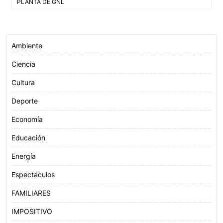
de
PLANTA DE GNL
o
e
A
entradas
o
r
p
k
p
Ambiente
Ciencia
Cultura
Deporte
Economía
Educación
Energía
Espectáculos
FAMILIARES
IMPOSITIVO