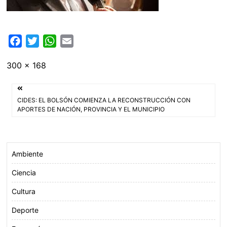
F
T
W
E
a
w
h
m
Tamaño
300 × 168
c
i
a
a
completo
e
t
t
i
Navegación
b
t
s
l
CIDES: EL BOLSÓN COMIENZA LA RECONSTRUCCIÓN CON
o
e
A
de
APORTES DE NACIÓN, PROVINCIA Y EL MUNICIPIO
o
r
p
entradas
k
p
Ambiente
Ciencia
Cultura
Deporte