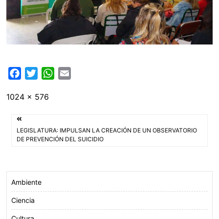
F
T
W
E
a
w
h
m
Tamaño
1024 × 576
c
i
a
a
completo
e
t
t
i
Navegación
b
t
s
l
LEGISLATURA: IMPULSAN LA CREACIÓN DE UN OBSERVATORIO
o
e
A
de
DE PREVENCIÓN DEL SUICIDIO
o
r
p
entradas
k
p
Ambiente
Ciencia
Cultura