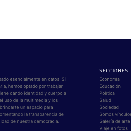
SECCIONES
sado esencialmente en datos. Si
Economía
aria, hemos optado por trabajar
Educación
viene dando identidad y cuerpo a
Política
el uso de la multimedia y los
Salud
brindarte un espacio para
Sociedad
 fomentando la transparencia de
Somos vínculo
alidad de nuestra democracia.
Galería de arte
Viaje en fotos