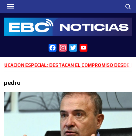
Saltar
Busca
al
contenido
F
I
T
Y
a
n
w
o
c
s
i
u
ACIÓN ESPECIAL: DESTACAN EL COMPROMISO DESDE EL MI
e
t
t
T
b
a
t
u
pedro
o
g
e
b
o
r
r
e
k
a
m