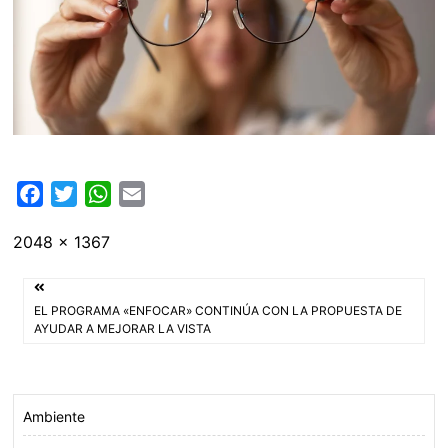
F
T
W
E
a
w
h
m
Tamaño
2048 × 1367
c
i
a
a
completo
e
t
t
i
Navegación
b
t
s
l
EL PROGRAMA «ENFOCAR» CONTINÚA CON LA PROPUESTA DE
o
e
A
de
AYUDAR A MEJORAR LA VISTA
o
r
p
entradas
k
p
Ambiente