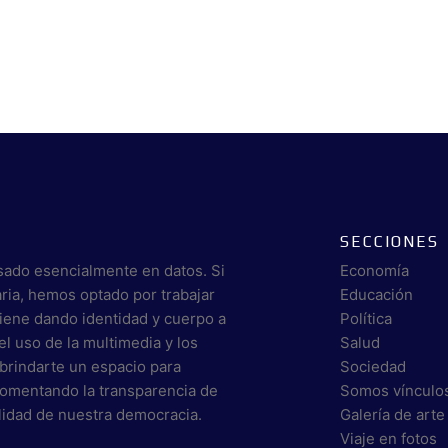
SECCIONES
sado esencialmente en datos. Si
Economía
aria, hemos optado por trabajar
Educación
viene dando identidad y cuerpo a
Política
el uso de la multimedia y los
Salud
brindarte un espacio para
Sociedad
 fomentando la transparencia de
Somos vínculo
alidad de nuestra democracia.
Galería de arte
Viaje en fotos