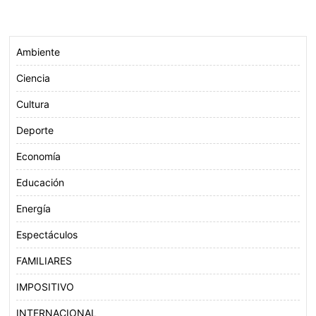
b
t
s
l
o
e
A
o
r
p
Ambiente
k
p
Ciencia
Cultura
Deporte
Economía
Educación
Energía
Espectáculos
FAMILIARES
IMPOSITIVO
INTERNACIONAL