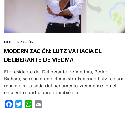
MODERNIZACIÓN
MODERNIZACIÓN: LUTZ VA HACIA EL
DELIBERANTE DE VIEDMA
El presidente del Deliberante de Viedma, Pedro
Bichara, se reunió con el ministro Federico Lutz, en una
reunión en la sede del parlamento viedmense. En el
encuentro participaron también la …
F
T
W
E
a
w
h
m
c
i
a
a
e
t
t
i