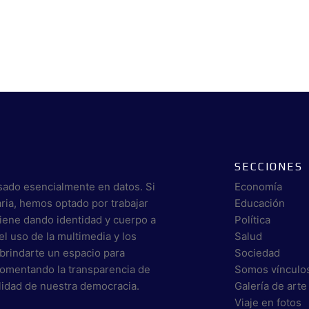
SECCIONES
sado esencialmente en datos. Si
Economía
aria, hemos optado por trabajar
Educación
viene dando identidad y cuerpo a
Política
el uso de la multimedia y los
Salud
brindarte un espacio para
Sociedad
 fomentando la transparencia de
Somos vínculo
alidad de nuestra democracia.
Galería de arte
Viaje en fotos