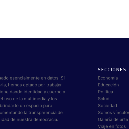
SECCIONES
sado esencialmente en datos. Si
Economía
aria, hemos optado por trabajar
Educación
viene dando identidad y cuerpo a
Política
el uso de la multimedia y los
Salud
brindarte un espacio para
Sociedad
 fomentando la transparencia de
Somos vínculo
alidad de nuestra democracia.
Galería de arte
Viaje en fotos