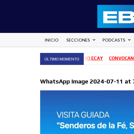
Saltar
al
contenido
INICIO
SECCIONES
PODCASTS
HONES PARA EL HOSPITAL PEDRO ECAY
CONVOCAN A 140 
ÚLTIMO MOMENTO
WhatsApp Image 2024-07-11 at 