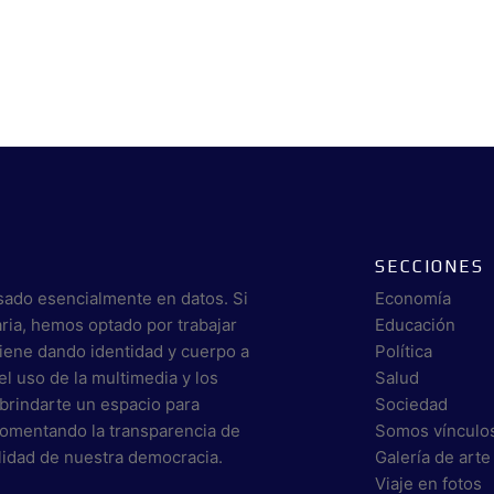
SECCIONES
sado esencialmente en datos. Si
Economía
aria, hemos optado por trabajar
Educación
viene dando identidad y cuerpo a
Política
el uso de la multimedia y los
Salud
brindarte un espacio para
Sociedad
 fomentando la transparencia de
Somos vínculo
alidad de nuestra democracia.
Galería de arte
Viaje en fotos