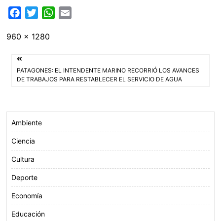
F
T
W
E
a
w
h
m
Tamaño
960 × 1280
c
i
a
a
completo
e
t
t
i
Navegación
b
t
s
l
PATAGONES: EL INTENDENTE MARINO RECORRIÓ LOS AVANCES
o
e
A
de
DE TRABAJOS PARA RESTABLECER EL SERVICIO DE AGUA
o
r
p
entradas
k
p
Ambiente
Ciencia
Cultura
Deporte
Economía
Educación