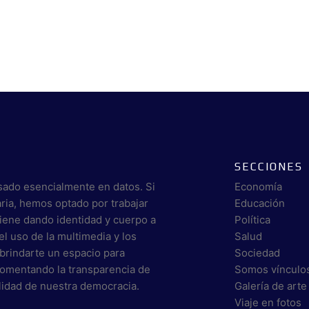
SECCIONES
sado esencialmente en datos. Si
Economía
aria, hemos optado por trabajar
Educación
viene dando identidad y cuerpo a
Política
el uso de la multimedia y los
Salud
brindarte un espacio para
Sociedad
 fomentando la transparencia de
Somos vínculo
alidad de nuestra democracia.
Galería de arte
Viaje en fotos