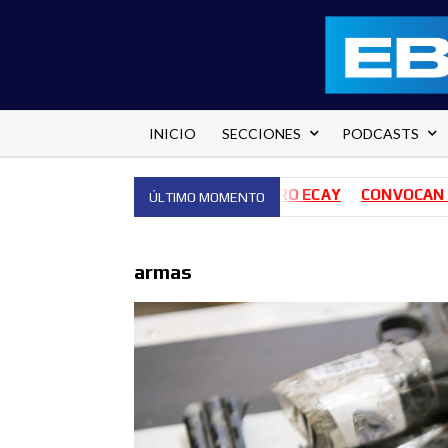
Saltar
al
contenido
INICIO
SECCIONES
PODCASTS
NES PARA EL HOSPITAL PEDRO ECAY
CONVOCAN A 140 B
ÚLTIMO MOMENTO
armas