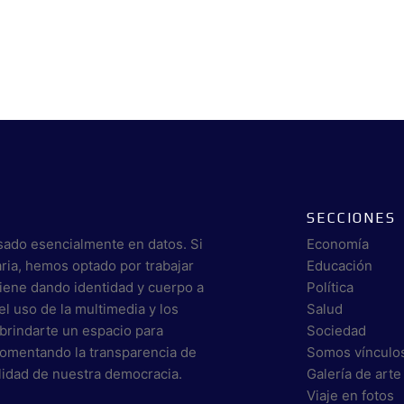
SECCIONES
sado esencialmente en datos. Si
Economía
aria, hemos optado por trabajar
Educación
viene dando identidad y cuerpo a
Política
el uso de la multimedia y los
Salud
brindarte un espacio para
Sociedad
 fomentando la transparencia de
Somos vínculo
alidad de nuestra democracia.
Galería de arte
Viaje en fotos