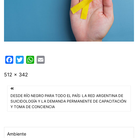
F
T
W
E
a
w
h
m
Tamaño
512 × 342
c
i
a
a
completo
e
t
t
i
Navegación
b
t
s
l
DESDE RÍO NEGRO PARA TODO EL PAÍS: LA RED ARGENTINA DE
o
e
A
de
SUICIDOLOGÍA Y LA DEMANDA PERMANENTE DE CAPACITACIÓN
Y TOMA DE CONCIENCIA
o
r
p
entradas
k
p
Ambiente