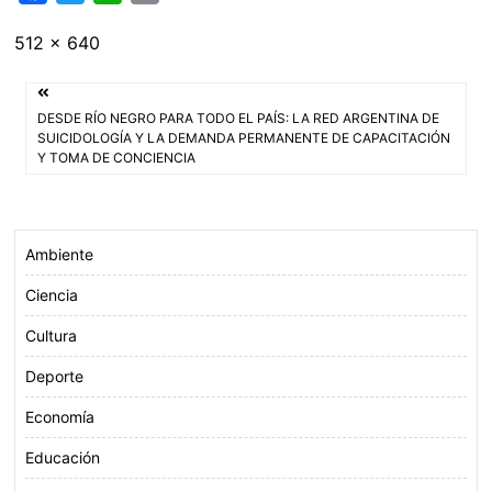
a
w
h
m
Tamaño
512 × 640
c
i
a
a
completo
e
t
t
i
Navegación
b
t
s
l
DESDE RÍO NEGRO PARA TODO EL PAÍS: LA RED ARGENTINA DE
o
e
A
de
SUICIDOLOGÍA Y LA DEMANDA PERMANENTE DE CAPACITACIÓN
Y TOMA DE CONCIENCIA
o
r
p
entradas
k
p
Ambiente
Ciencia
Cultura
Deporte
Economía
Educación