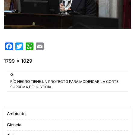
F
T
W
E
a
w
h
m
Tamaño
1799 × 1029
c
i
a
a
completo
e
t
t
i
Navegación
b
t
s
l
RÍO NEGRO TIENE UN PROYECTO PARA MODIFICAR LA CORTE
o
e
A
de
SUPREMA DE JUSTICIA
o
r
p
entradas
k
p
Ambiente
Ciencia