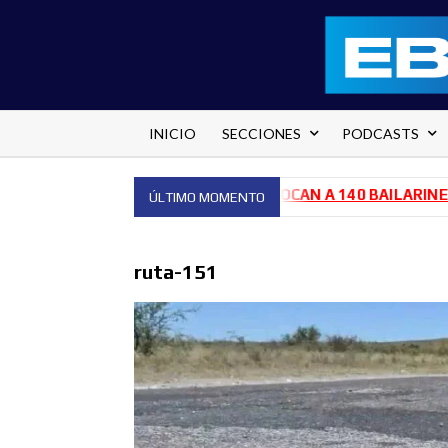
Saltar
al
contenido
INICIO
SECCIONES
PODCASTS
OSPITAL PEDRO ECAY
CONVOCAN A 140 BAILARINES PARA 
ÚLTIMO MOMENTO
ruta-151