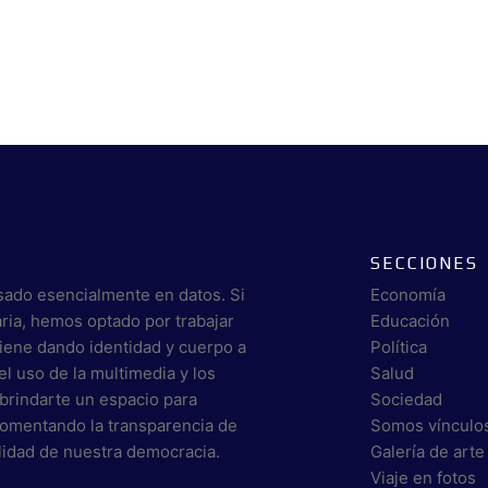
SECCIONES
sado esencialmente en datos. Si
Economía
aria, hemos optado por trabajar
Educación
viene dando identidad y cuerpo a
Política
el uso de la multimedia y los
Salud
brindarte un espacio para
Sociedad
 fomentando la transparencia de
Somos vínculo
alidad de nuestra democracia.
Galería de arte
Viaje en fotos