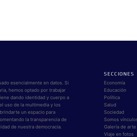
SECCIONES
sado esencialmente en datos. Si
Economía
aria, hemos optado por trabajar
Educación
viene dando identidad y cuerpo a
Política
el uso de la multimedia y los
Salud
brindarte un espacio para
Sociedad
 fomentando la transparencia de
Somos vínculo
alidad de nuestra democracia.
Galería de arte
Viaje en fotos