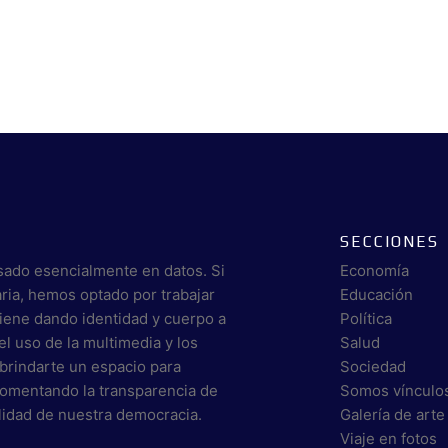
SECCIONES
sado esencialmente en datos. Si
Economía
aria, hemos optado por trabajar
Educación
viene dando identidad y cuerpo a
Política
el uso de la multimedia y los
Salud
brindarte un espacio para
Sociedad
 fomentando la transparencia de
Somos vínculo
alidad de nuestra democracia.
Galería de arte
Viaje en fotos