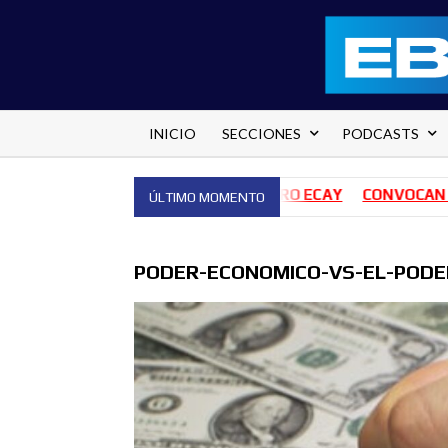
Saltar
al
contenido
INICIO
SECCIONES
PODCASTS
NES PARA EL HOSPITAL PEDRO ECAY
CONVOCAN A 140 BA
ÚLTIMO MOMENTO
PODER-ECONOMICO-VS-EL-PODE