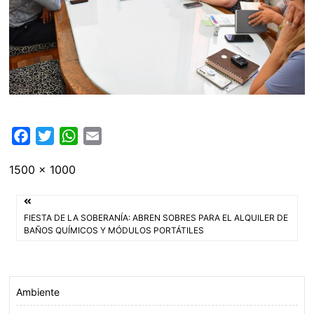
F
T
W
E
a
w
h
m
Tamaño
1500 × 1000
c
i
a
a
completo
e
t
t
i
Navegación
b
t
s
l
FIESTA DE LA SOBERANÍA: ABREN SOBRES PARA EL ALQUILER DE
o
e
A
de
BAÑOS QUÍMICOS Y MÓDULOS PORTÁTILES
o
r
p
entradas
k
p
Ambiente