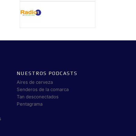
NUESTROS PODCASTS
Aires de cerveza
Senderos de la comarca
Tan desconectados
Pentagrama
s