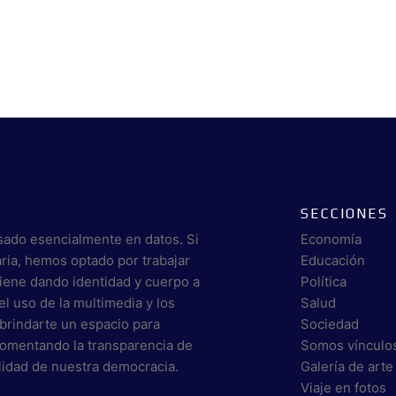
SECCIONES
sado esencialmente en datos. Si
Economía
aria, hemos optado por trabajar
Educación
viene dando identidad y cuerpo a
Política
el uso de la multimedia y los
Salud
brindarte un espacio para
Sociedad
 fomentando la transparencia de
Somos vínculo
alidad de nuestra democracia.
Galería de arte
Viaje en fotos