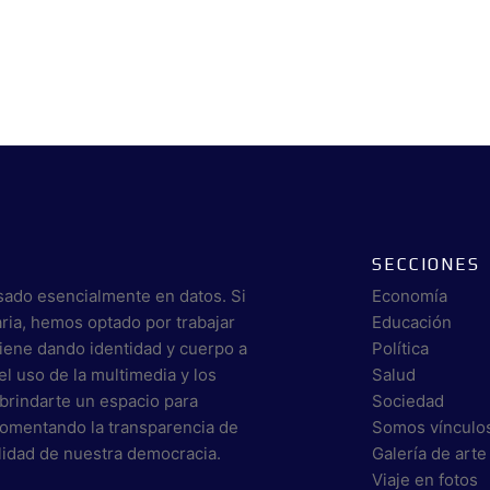
SECCIONES
sado esencialmente en datos. Si
Economía
aria, hemos optado por trabajar
Educación
viene dando identidad y cuerpo a
Política
el uso de la multimedia y los
Salud
brindarte un espacio para
Sociedad
 fomentando la transparencia de
Somos vínculo
alidad de nuestra democracia.
Galería de arte
Viaje en fotos