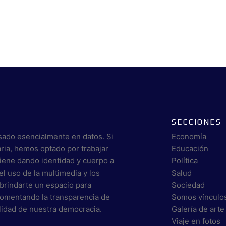
SECCIONES
sado esencialmente en datos. Si
Economía
aria, hemos optado por trabajar
Educación
viene dando identidad y cuerpo a
Política
el uso de la multimedia y los
Salud
brindarte un espacio para
Sociedad
 fomentando la transparencia de
Somos vínculo
alidad de nuestra democracia.
Galería de arte
Viaje en fotos