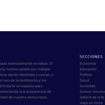
SECCIONES
sado esencialmente en datos. Si
Economía
aria, hemos optado por trabajar
Educación
viene dando identidad y cuerpo a
Política
el uso de la multimedia y los
Salud
brindarte un espacio para
Sociedad
 fomentando la transparencia de
Somos vínculo
alidad de nuestra democracia.
Galería de arte
Viaje en fotos