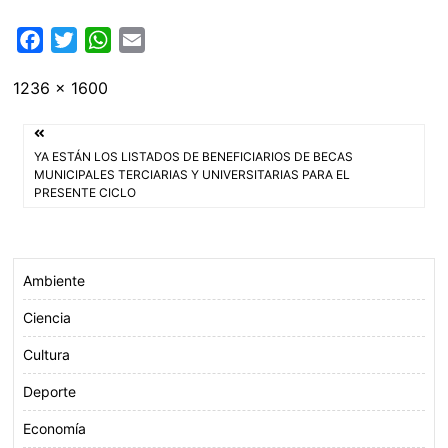
F
T
W
E
a
w
h
m
Tamaño
1236 × 1600
c
i
a
a
completo
e
t
t
i
Navegación
b
t
s
l
YA ESTÁN LOS LISTADOS DE BENEFICIARIOS DE BECAS
o
e
A
de
MUNICIPALES TERCIARIAS Y UNIVERSITARIAS PARA EL
PRESENTE CICLO
o
r
p
entradas
k
p
Ambiente
Ciencia
Cultura
Deporte
Economía