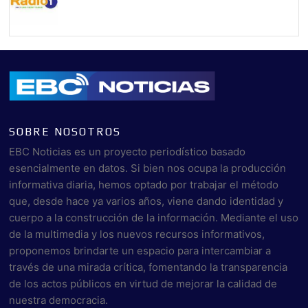
SOBRE NOSOTROS
EBC Noticias es un proyecto periodístico basado
esencialmente en datos. Si bien nos ocupa la producción
informativa diaria, hemos optado por trabajar el método
que, desde hace ya varios años, viene dando identidad y
cuerpo a la construcción de la información. Mediante el uso
de la multimedia y los nuevos recursos informativos,
proponemos brindarte un espacio para intercambiar a
través de una mirada crítica, fomentando la transparencia
de los actos públicos en virtud de mejorar la calidad de
nuestra democracia.