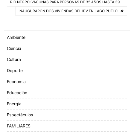
RÍO NEGRO: VACUNAS PARA PERSONAS DE 35 AÑOS HASTA 39
o
e
A
de
INAUGURARON DOS VIVIENDAS DEL IPV EN LAGO PUELO
o
r
p
entradas
k
p
Ambiente
Ciencia
Cultura
Deporte
Economía
Educación
Energía
Espectáculos
FAMILIARES