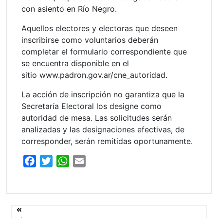
con asiento en Río Negro.
Aquellos electores y electoras que deseen
inscribirse como voluntarios deberán
completar el formulario correspondiente que
se encuentra disponible en el
sitio www.padron.gov.ar/cne_autoridad.
La acción de inscripción no garantiza que la
Secretaría Electoral los designe como
autoridad de mesa. Las solicitudes serán
analizadas y las designaciones efectivas, de
corresponder, serán remitidas oportunamente.
F
T
W
E
a
w
h
m
c
i
a
a
e
t
t
i
Navegación
b
t
s
l