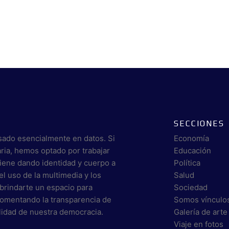
SECCIONES
sado esencialmente en datos. Si
Economía
aria, hemos optado por trabajar
Educación
viene dando identidad y cuerpo a
Política
el uso de la multimedia y los
Salud
brindarte un espacio para
Sociedad
 fomentando la transparencia de
Somos vínculo
alidad de nuestra democracia.
Galería de arte
Viaje en fotos