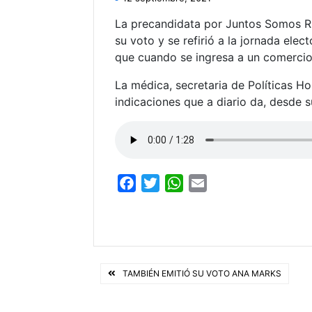
La precandidata por Juntos Somos Rí
su voto y se refirió a la jornada ele
que cuando se ingresa a un comercio
La médica, secretaria de Políticas Ho
indicaciones que a diario da, desde 
F
T
W
E
a
w
h
m
c
i
a
a
e
t
t
i
b
t
s
l
Navegación
o
e
A
TAMBIÉN EMITIÓ SU VOTO ANA MARKS
o
r
p
de
k
p