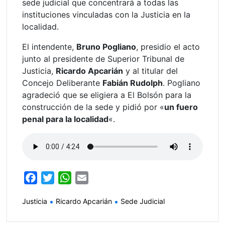
sede judicial que concentrará a todas las
instituciones vinculadas con la Justicia en la
localidad.
El intendente,
Bruno Pogliano
, presidio el acto
junto al presidente de Superior Tribunal de
Justicia,
Ricardo Apcarián
y al titular del
Concejo Deliberante
Fabián Rudolph
. Pogliano
agradeció que se eligiera a El Bolsón para la
construcción de la sede y pidió por «
un fuero
penal para la localidad
«.
F
T
W
E
a
w
h
m
Justicia
Ricardo Apcarián
Sede Judicial
c
i
a
a
e
t
t
i