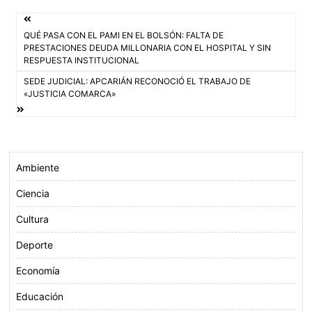
b
t
s
l
Navegación
o
e
A
QUÉ PASA CON EL PAMI EN EL BOLSÓN: FALTA DE
o
r
p
de
PRESTACIONES DEUDA MILLONARIA CON EL HOSPITAL Y SIN
k
p
RESPUESTA INSTITUCIONAL
entradas
SEDE JUDICIAL: APCARIÁN RECONOCIÓ EL TRABAJO DE
«JUSTICIA COMARCA»
Ambiente
Ciencia
Cultura
Deporte
Economía
Educación