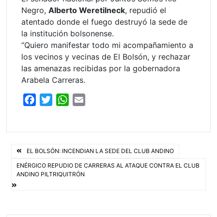
Negro,
Alberto Weretilneck
, repudió el
atentado donde el fuego destruyó la sede de
la institución bolsonense.
“Quiero manifestar todo mi acompañamiento a
los vecinos y vecinas de El Bolsón, y rechazar
las amenazas recibidas por la gobernadora
Arabela Carreras.
F
T
W
E
a
w
h
m
c
i
a
a
e
t
t
i
Navegación
b
t
s
l
EL BOLSÓN: INCENDIAN LA SEDE DEL CLUB ANDINO
o
e
A
de
ENÉRGICO REPUDIO DE CARRERAS AL ATAQUE CONTRA EL CLUB
ANDINO PILTRIQUITRÓN
o
r
p
entradas
k
p