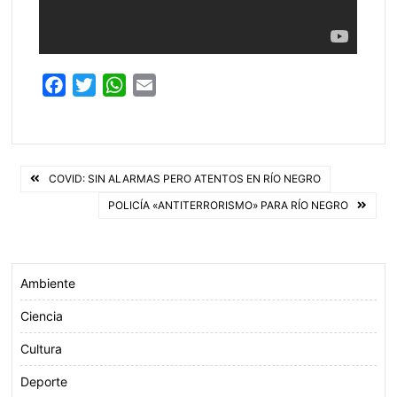
F
T
W
E
a
w
h
m
c
i
a
a
e
t
t
i
Navegación
b
t
s
l
COVID: SIN ALARMAS PERO ATENTOS EN RÍO NEGRO
o
e
A
de
POLICÍA «ANTITERRORISMO» PARA RÍO NEGRO
o
r
p
entradas
k
p
Ambiente
Ciencia
Cultura
Deporte