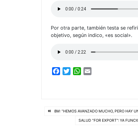
Por otra parte, también testa se refi
objetivo, según indico, «es social».
F
T
W
E
a
w
h
m
c
i
a
a
e
t
t
i
b
t
s
l
Navegación
o
e
A
8M: “HEMOS AVANZADO MUCHO, PERO HAY U
o
r
p
de
SALUD “FOR EXPORT”: YA FUNC
k
p
entradas