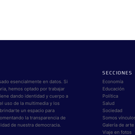
SECCIONES
sado esencialmente en datos. Si
Economía
aria, hemos optado por trabajar
Educación
viene dando identidad y cuerpo a
Política
el uso de la multimedia y los
Salud
brindarte un espacio para
Sociedad
 fomentando la transparencia de
Somos vínculo
alidad de nuestra democracia.
Galería de arte
Viaje en fotos