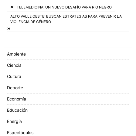
Navegación
b
t
s
l
TELEMEDICINA: UN NUEVO DESAFÍO PARA RÍO NEGRO
o
e
A
de
ALTO VALLE OESTE: BUSCAN ESTRATEGIAS PARA PREVENIR LA
VIOLENCIA DE GÉNERO
o
r
p
entradas
k
p
Ambiente
Ciencia
Cultura
Deporte
Economía
Educación
Energía
Espectáculos