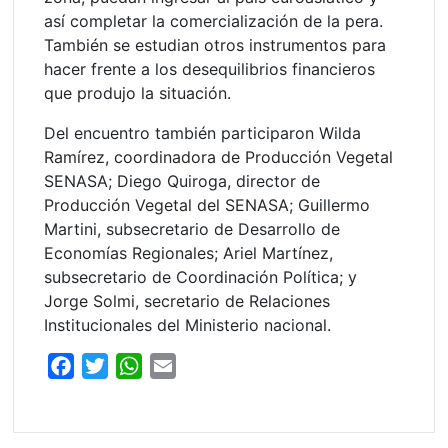
así completar la comercialización de la pera.
También se estudian otros instrumentos para
hacer frente a los desequilibrios financieros
que produjo la situación.
Del encuentro también participaron Wilda
Ramírez, coordinadora de Producción Vegetal
SENASA; Diego Quiroga, director de
Producción Vegetal del SENASA; Guillermo
Martini, subsecretario de Desarrollo de
Economías Regionales; Ariel Martínez,
subsecretario de Coordinación Política; y
Jorge Solmi, secretario de Relaciones
Institucionales del Ministerio nacional.
F
T
W
E
a
w
h
m
c
i
a
a
e
t
t
i