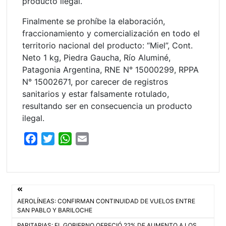
producto ilegal.
Finalmente se prohíbe la elaboración,
fraccionamiento y comercialización en todo el
territorio nacional del producto: “Miel”, Cont.
Neto 1 kg, Piedra Gaucha, Río Aluminé,
Patagonia Argentina, RNE N° 15000299, RPPA
N° 15002671, por carecer de registros
sanitarios y estar falsamente rotulado,
resultando ser en consecuencia un producto
ilegal.
F
T
W
E
a
w
h
m
c
i
a
a
e
t
t
i
Navegación
b
t
s
l
AEROLÍNEAS: CONFIRMAN CONTINUIDAD DE VUELOS ENTRE
o
e
A
de
SAN PABLO Y BARILOCHE
o
r
p
PARITARIAS: EL GOBIERNO OFRECIÓ 22% DE AUMENTO A LOS