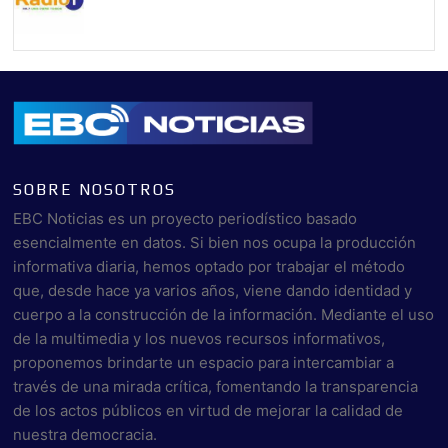
SOBRE NOSOTROS
EBC Noticias es un proyecto periodístico basado
esencialmente en datos. Si bien nos ocupa la producción
informativa diaria, hemos optado por trabajar el método
que, desde hace ya varios años, viene dando identidad y
cuerpo a la construcción de la información. Mediante el uso
de la multimedia y los nuevos recursos informativos,
proponemos brindarte un espacio para intercambiar a
través de una mirada crítica, fomentando la transparencia
de los actos públicos en virtud de mejorar la calidad de
nuestra democracia.