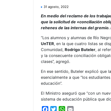
31 agosto, 2022
En medio del reclamo de los trabaja
que la solicitud de «conciliación 
rehenes de las internas del gremio.
“Los alumnos y alumnas de Río Neg
UnTER
, en la que cuatro listas se d
Comunidad,
Rodrigo Buteler
, al ref
y la consecuente conciliación obliga
clases”, agregó.
En ese sentido, Buteler explicó que la
esencialmente a que “los estudiantes 
educación”.
El Ministro aseguró que “con un nuev
sistema de educación pública que di
F
T
W
E