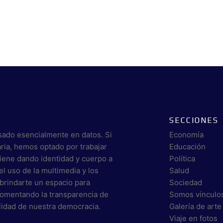
SECCIONES
sado esencialmente en datos. Si
Economía
aria, hemos optado por trabajar
Educación
viene dando identidad y cuerpo a
Política
el uso de la multimedia y los
Salud
brindarte un espacio para
Sociedad
 fomentando la transparencia de
Somos vínculo
alidad de nuestra democracia.
Galería de arte
Viaje en fotos