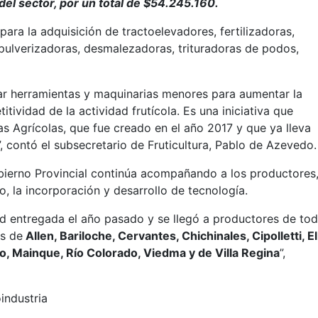
del sector, por un total de $54.245.160.
 para la adquisición de tractoelevadores, fertilizadoras,
, pulverizadoras, desmalezadoras, trituradoras de podos,
iar herramientas y maquinarias menores para aumentar la
tividad de la actividad frutícola. Es una iniciativa que
 Agrícolas, que fue creado en el año 2017 y que ya lleva
 contó el subsecretario de Fruticultura, Pablo de Azevedo
bierno Provincial continúa acompañando a los productores
, la incorporación y desarrollo de tecnología.
d entregada el año pasado y se llegó a productores de to
es de
Allen, Bariloche, Cervantes, Chichinales, Cipolletti, El
, Mainque, Río Colorado, Viedma y de Villa Regina
”,
industria