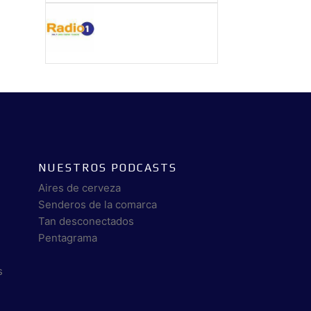
NUESTROS PODCASTS
Aires de cerveza
Senderos de la comarca
Tan desconectados
Pentagrama
s