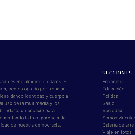
SECCIONES
sado esencialmente en datos. Si
Economía
aria, hemos optado por trabajar
Educación
viene dando identidad y cuerpo a
Política
el uso de la multimedia y los
Salud
brindarte un espacio para
Sociedad
 fomentando la transparencia de
Somos vínculo
alidad de nuestra democracia.
Galería de arte
Viaje en fotos