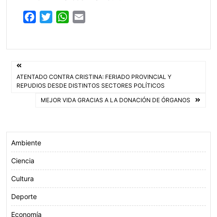
F
T
W
E
a
w
h
m
c
i
a
a
e
t
t
i
Navegación
b
t
s
l
ATENTADO CONTRA CRISTINA: FERIADO PROVINCIAL Y
o
e
A
de
REPUDIOS DESDE DISTINTOS SECTORES POLÍTICOS
o
r
p
MEJOR VIDA GRACIAS A LA DONACIÓN DE ÓRGANOS
entradas
k
p
Ambiente
Ciencia
Cultura
Deporte
Economía