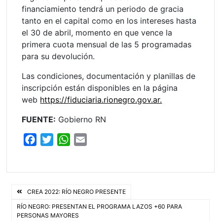
financiamiento tendrá un periodo de gracia
tanto en el capital como en los intereses hasta
el 30 de abril, momento en que vence la
primera cuota mensual de las 5 programadas
para su devolución.
Las condiciones, documentación y planillas de
inscripción están disponibles en la página
web
https://fiduciaria.rionegro.gov.ar.
FUENTE:
Gobierno RN
F
T
W
E
a
w
h
m
c
i
a
a
e
t
t
i
Navegación
b
t
s
l
CREA 2022: RÍO NEGRO PRESENTE
o
e
A
de
RÍO NEGRO: PRESENTAN EL PROGRAMA LAZOS +60 PARA
PERSONAS MAYORES
o
r
p