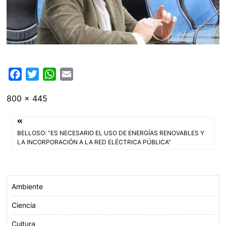
F
T
W
E
a
w
h
m
Tamaño
800 × 445
c
i
a
a
completo
e
t
t
i
Navegación
b
t
s
l
BELLOSO: “ES NECESARIO EL USO DE ENERGÍAS RENOVABLES Y
o
e
A
de
LA INCORPORACIÓN A LA RED ELÉCTRICA PÚBLICA”
o
r
p
entradas
k
p
Ambiente
Ciencia
Cultura