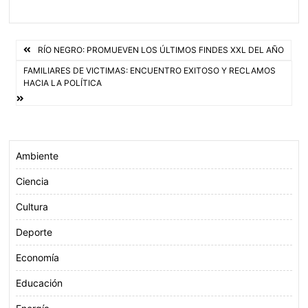
c
i
a
a
e
t
t
i
Navegación
b
t
s
l
RÍO NEGRO: PROMUEVEN LOS ÚLTIMOS FINDES XXL DEL AÑO
o
e
A
de
FAMILIARES DE VICTIMAS: ENCUENTRO EXITOSO Y RECLAMOS
HACIA LA POLÍTICA
o
r
p
entradas
k
p
Ambiente
Ciencia
Cultura
Deporte
Economía
Educación