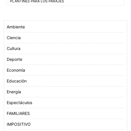
de
PLANTINES PARA LOS PARAJES
o
e
A
entradas
o
r
p
k
p
Ambiente
Ciencia
Cultura
Deporte
Economía
Educación
Energía
Espectáculos
FAMILIARES
IMPOSITIVO