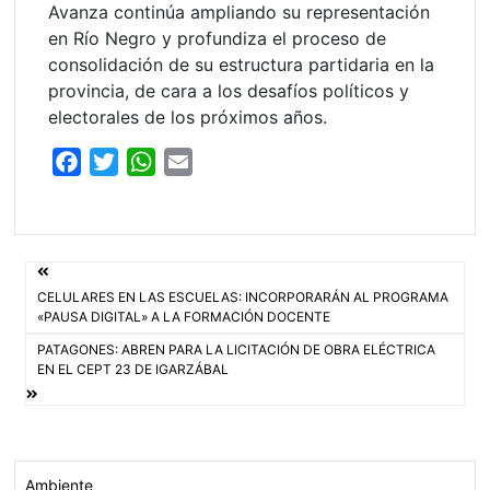
Avanza continúa ampliando su representación
en Río Negro y profundiza el proceso de
consolidación de su estructura partidaria en la
provincia, de cara a los desafíos políticos y
electorales de los próximos años.
F
T
W
E
a
w
h
m
c
i
a
a
e
t
t
i
Navegación
b
t
s
l
CELULARES EN LAS ESCUELAS: INCORPORARÁN AL PROGRAMA
o
e
A
de
«PAUSA DIGITAL» A LA FORMACIÓN DOCENTE
o
r
p
PATAGONES: ABREN PARA LA LICITACIÓN DE OBRA ELÉCTRICA
entradas
k
p
EN EL CEPT 23 DE IGARZÁBAL
Ambiente