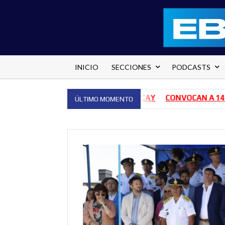
Saltar
al
contenido
INICIO
SECCIONES
PODCASTS
OSPITAL PEDRO ECAY
CONVOCAN A 140 BAILARINES PARA
ÚLTIMO MOMENTO