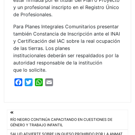
y un profesional inscripto en el Registro Único
de Profesionales.
Para Planes Integrales Comunitarios presentar
también Constancia de Inscripción ante el INAI
y Certificación del IAC sobre la real ocupación
de las tierras. Los planes
institucionales deberán ser respaldados por la
autoridad responsable de la institución
que lo solicite.
F
T
W
E
a
w
h
m
c
i
a
a
e
t
t
i
Navegación
b
t
s
l
RÍO NEGRO CONTINÚA CAPACITANDO EN CUESTIONES DE
o
e
A
de
GÉNERO Y TRABAJO INFANTIL
o
r
p
SALUD ADVIERTE SOBRE UN QUESO PROHIBIDO POR LA ANMAT