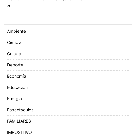
entradas
k
p
Ambiente
Ciencia
Cultura
Deporte
Economía
Educación
Energía
Espectáculos
FAMILIARES
IMPOSITIVO